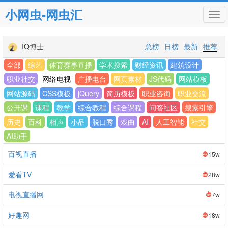
小网虫-网虫汇
Tog
navi
IQ博士
总榜
日榜
最新
推荐
全部
综艺
体育赛事直播
学术搜索
财经资讯
建筑设计
职业社交
网络电视
广播电台
网页素材
JS代码
网站模板
网站源码
CSS模板
jQuery
简历模板
职业咨询
职业交流
公开课
课程
教学
综合教程
综合课程
问答社区
搜索引擎
历史
百科
相声
小品
脱口秀
戏曲
AI
人工智能
社交
AI助手
百视直播
15w
爱看TV
28w
电视直播网
7w
好趣网
18w