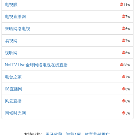
电视眼
11w
电视直播网
7w
来晒网络电视
6w
易视网
7w
视听网
6w
NetTV.Live全球网络电视在线直播
28w
电台之家
7w
66直播网
6w
风云直播
6w
问候时光网
5w
友情链接:
黑马收藏
鸿蒙1库
体育营销推广