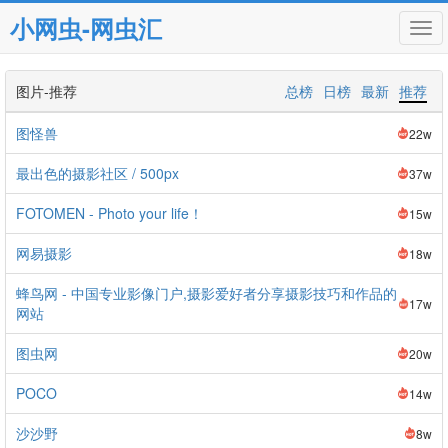
小网虫-网虫汇
Tog
navi
图片-推荐
总榜
日榜
最新
推荐
图怪兽
22w
最出色的摄影社区 / 500px
37w
FOTOMEN - Photo your life！
15w
网易摄影
18w
蜂鸟网 - 中国专业影像门户,摄影爱好者分享摄影技巧和作品的
17w
网站
图虫网
20w
POCO
14w
沙沙野
8w