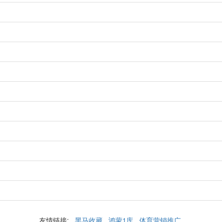
友情链接:
黑马收藏
鸿蒙1库
体育营销推广