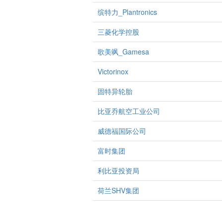
缤特力_Plantronics
三菱化学控股
歌美飒_Gamesa
Victorinox
固特异轮胎
比亚乔航空工业公司
威德福国际公司
富时集团
利比亚投资局
荷兰SHV集团