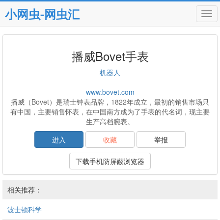
小网虫-网虫汇
Tog
navi
播威Bovet手表
机器人
www.bovet.com
播威（Bovet）是瑞士钟表品牌，1822年成立，最初的销售市场只
有中国，主要销售怀表，在中国南方成为了手表的代名词，现主要
生产高档腕表。
进入
收藏
举报
下载手机防屏蔽浏览器
相关推荐：
波士顿科学