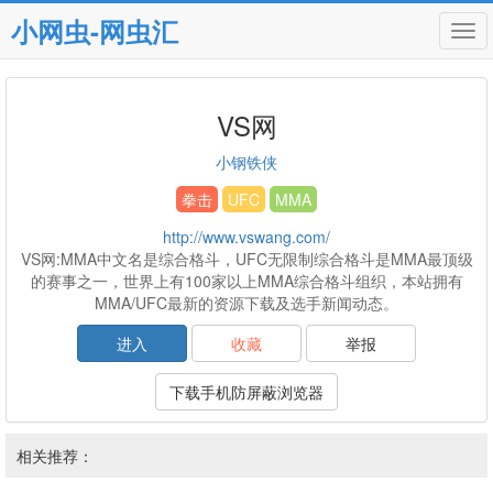
小网虫-网虫汇
Tog
navi
VS网
小钢铁侠
拳击
UFC
MMA
http://www.vswang.com/
VS网:MMA中文名是综合格斗，UFC无限制综合格斗是MMA最顶级
的赛事之一，世界上有100家以上MMA综合格斗组织，本站拥有
MMA/UFC最新的资源下载及选手新闻动态。
进入
收藏
举报
下载手机防屏蔽浏览器
相关推荐：