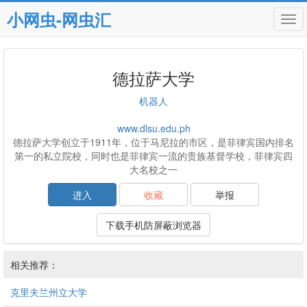
小网虫-网虫汇
Tog
navi
德拉萨大学
机器人
www.dlsu.edu.ph
德拉萨大学创立于1911年，位于马尼拉的市区，是菲律宾国内排名
第一的私立院校，同时也是菲律宾一流的贵族基督学校，菲律宾四
大名校之一
进入
收藏
举报
下载手机防屏蔽浏览器
相关推荐：
克里夫兰州立大学